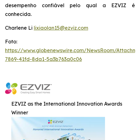
desempenho confiável pelo qual a EZVIZ é
conhecida.
Charlene Li
lixiaolan15@ezviz.com
Foto:
https://www.globenewswire.com/NewsRoom/Attachme
7869-41fd-8da1-5a3b763a0c06
EZVIZ as the International Innovation Awards
Winner