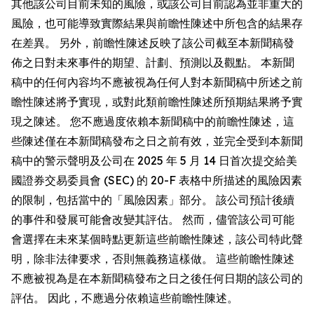
其他該公司目前未知的風險，或該公司目前認為並非重大的
風險，也可能導致實際結果與前瞻性陳述中所包含的結果存
在差異。 另外，前瞻性陳述反映了該公司截至本新聞稿發
佈之日對未來事件的期望、計劃、預測以及觀點。 本新聞
稿中的任何內容均不應被視為任何人對本新聞稿中所述之前
瞻性陳述將予實現，或對此類前瞻性陳述所預期結果將予實
現之陳述。 您不應過度依賴本新聞稿中的前瞻性陳述，這
些陳述僅在本新聞稿發布之日之前有效，並完全受到本新聞
稿中的警示聲明及公司在 2025 年 5 月 14 日首次提交給美
國證券交易委員會 (SEC) 的 20-F 表格中所描述的風險因素
的限制，包括當中的「風險因素」部分。 該公司預計後續
的事件和發展可能會改變其評估。 然而，儘管該公司可能
會選擇在未來某個時點更新這些前瞻性陳述，該公司特此聲
明，除非法律要求，否則無義務這樣做。 這些前瞻性陳述
不應被視為是在本新聞稿發布之日之後任何日期的該公司的
評估。 因此，不應過分依賴這些前瞻性陳述。