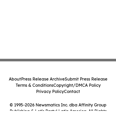
About
Press Release Archive
Submit Press Release
Terms & Conditions
Copyright/DMCA Policy
Privacy Policy
Contact
© 1995-2026 Newsmatics Inc. dba Affinity Group
Publishing & Let's Party! Latin America. All Rights